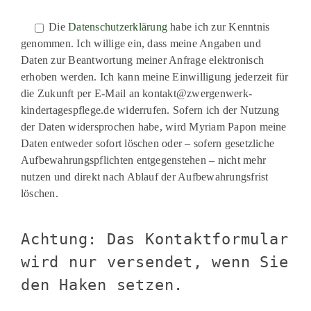
Bitte
lasse
lasse
Die
Datenschutzerklärung
habe ich zur Kenntnis
dieses
genommen. Ich willige ein, dass meine Angaben und
dieses
Feld
Daten zur Beantwortung meiner Anfrage elektronisch
Feld
erhoben werden. Ich kann meine Einwilligung jederzeit für
leer.
leer.
die Zukunft per E-Mail an kontakt@zwergenwerk-
kindertagespflege.de widerrufen. Sofern ich der Nutzung
der Daten widersprochen habe, wird Myriam Papon meine
Daten entweder sofort löschen oder – sofern gesetzliche
Aufbewahrungspflichten entgegenstehen – nicht mehr
nutzen und direkt nach Ablauf der Aufbewahrungsfrist
löschen.
Achtung: Das Kontaktformular
wird nur versendet, wenn Sie
den Haken setzen.